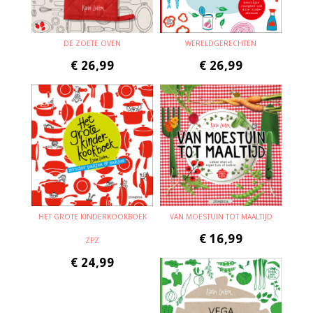
DE ZOETE OVEN
WERELDGERECHTEN
€
26,99
€
26,99
HET GROTE KINDERKOOKBOEK
VAN MOESTUIN TOT MAALTIJD
€
16,99
ZPZ
€
24,99