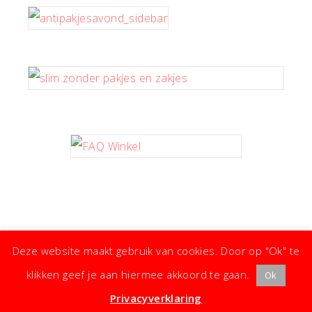
Deze website maakt gebruik van cookies. Door op "Ok" te
klikken geef je aan hiermee akkoord te gaan.
Ok
· ©
Copyright
·
Koken met Karin
· Kleine moeite, groot effect ·
Privacyverklaring
·
Privacyverklaring