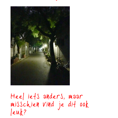
Heel iets anders, maar
misschien vind je dit ook
leuk?