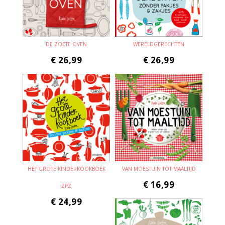
DE ZOETE OVEN
WERELDGERECHTEN
€
26,99
€
26,99
HET GROTE KINDERKOOKBOEK
VAN MOESTUIN TOT MAALTIJD
€
16,99
ZPZ
€
24,99