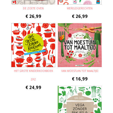
DE ZOETE OVEN
WERELDGERECHTEN
€
26,99
€
26,99
HET GROTE KINDERKOOKBOEK
VAN MOESTUIN TOT MAALTIJD
€
16,99
ZPZ
€
24,99