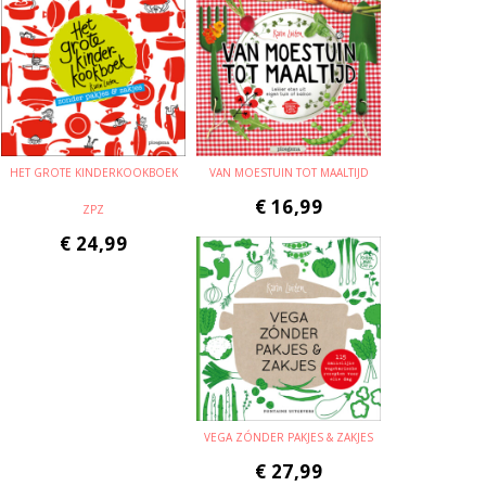
HET GROTE KINDERKOOKBOEK
VAN MOESTUIN TOT MAALTIJD
€
16,99
ZPZ
€
24,99
VEGA ZÓNDER PAKJES & ZAKJES
€
27,99