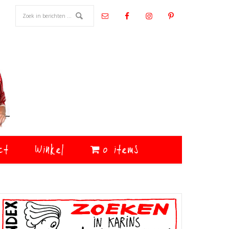
ct
Winkel
0 items
Primaire
Sidebar