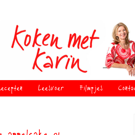
ecepten
Leesvoer
Filmpjes
Conta