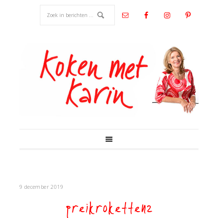
9 december 2019
preikroketten2