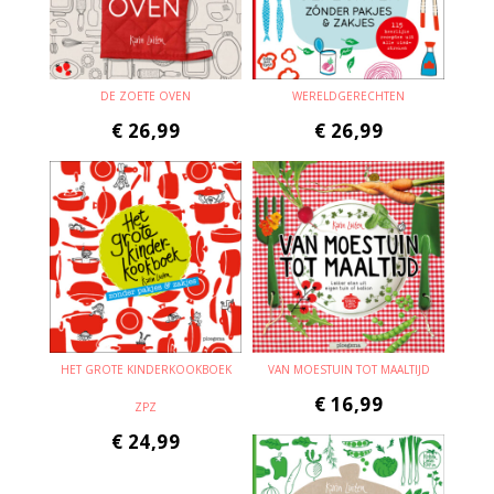
DE ZOETE OVEN
WERELDGERECHTEN
€
26,99
€
26,99
HET GROTE KINDERKOOKBOEK
VAN MOESTUIN TOT MAALTIJD
€
16,99
ZPZ
€
24,99