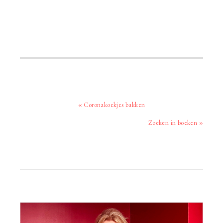
Vorig
« Coronakoekjes bakken
bericht:
Volgend
Zoeken in boeken »
bericht:
Primaire
Sidebar