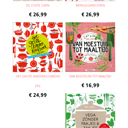
DE ZOETE OVEN
WERELDGERECHTEN
€
26,99
€
26,99
HET GROTE KINDERKOOKBOEK
VAN MOESTUIN TOT MAALTIJD
€
16,99
ZPZ
€
24,99