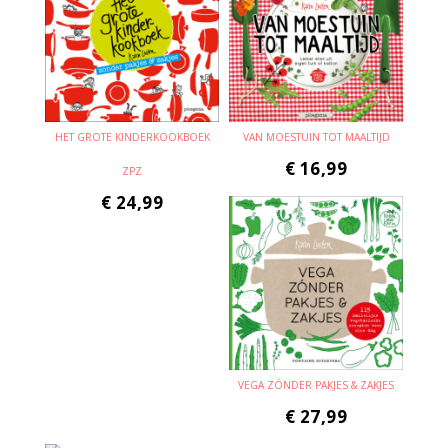
HET GROTE KINDERKOOKBOEK
VAN MOESTUIN TOT MAALTIJD
€
16,99
ZPZ
€
24,99
VEGA ZÓNDER PAKJES & ZAKJES
€
27,99