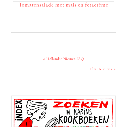
Tomatensalade met mais en fetacrème
Vorig
« Hollandse Nieuwe FAQ
bericht:
Volgend
Film Délicieux »
bericht:
Primaire
Sidebar