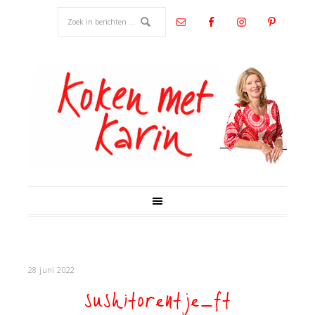
28 juni 2022
sushitorentje_ft