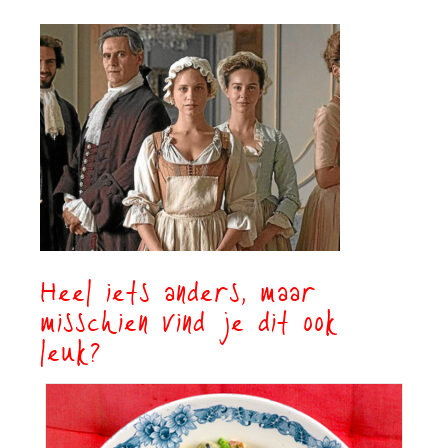
Heel iets anders, maar
misschien vind je dit ook
leuk?