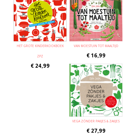
HET GROTE KINDERKOOKBOEK
VAN MOESTUIN TOT MAALTIJD
€
16,99
ZPZ
€
24,99
VEGA ZÓNDER PAKJES & ZAKJES
€
27,99