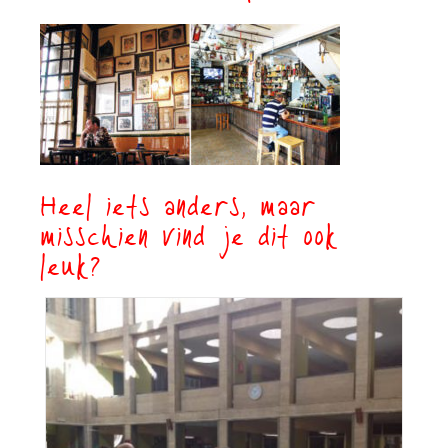
Heel iets anders, maar
misschien vind je dit ook
leuk?