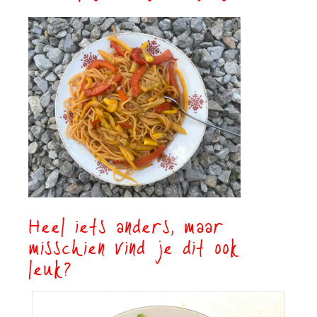
Heel iets anders, maar
misschien vind je dit ook
leuk?