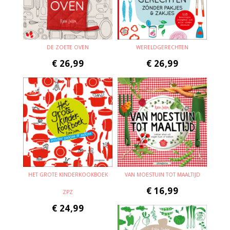
DE ZOETE OVEN
WERELDGERECHTEN
€
26,99
€
26,99
HET GROTE KINDERKOOKBOEK
VAN MOESTUIN TOT MAALTIJD
€
16,99
ZPZ
€
24,99