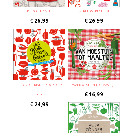
DE ZOETE OVEN
WERELDGERECHTEN
€
26,99
€
26,99
HET GROTE KINDERKOOKBOEK
VAN MOESTUIN TOT MAALTIJD
€
16,99
ZPZ
€
24,99