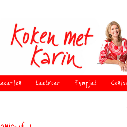
ecepten
Leesvoer
Filmpjes
Conta