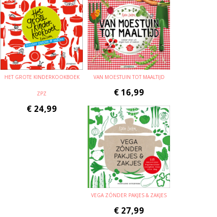
HET GROTE KINDERKOOKBOEK
VAN MOESTUIN TOT MAALTIJD
€
16,99
ZPZ
€
24,99
VEGA ZÓNDER PAKJES & ZAKJES
€
27,99