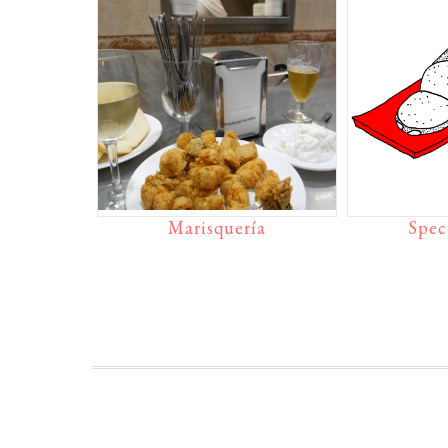
Marisquería
Spec