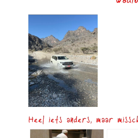
wadib
Heel iets anders, maar missch