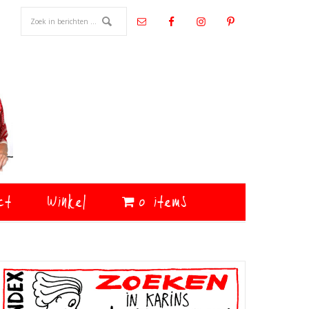
ct
Winkel
0 items
Primaire
Sidebar