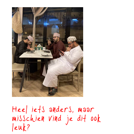
Heel iets anders, maar
misschien vind je dit ook
leuk?