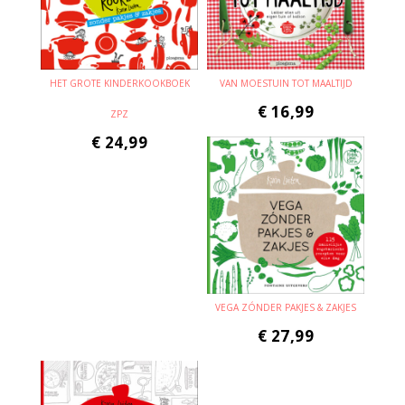
HET GROTE KINDERKOOKBOEK
VAN MOESTUIN TOT MAALTIJD
€
16,99
ZPZ
€
24,99
VEGA ZÓNDER PAKJES & ZAKJES
€
27,99