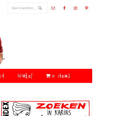
ct
Winkel
0 items
Primaire
Sidebar