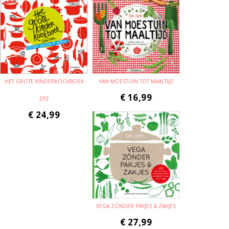
HET GROTE KINDERKOOKBOEK
VAN MOESTUIN TOT MAALTIJD
€
16,99
ZPZ
€
24,99
VEGA ZÓNDER PAKJES & ZAKJES
€
27,99