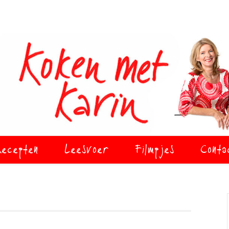
ecepten
Leesvoer
Filmpjes
Conta