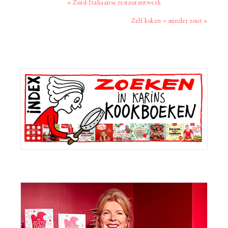
Vorig
« Zuid-Italiaanse restaurantweek
bericht:
Volgend
Zelf koken = minder zout »
bericht:
Primaire
Sidebar