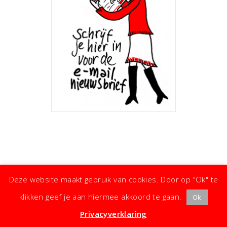
Deze website maakt gebruik van cookies. Door op "Ok" te
klikken geef je aan hiermee akkoord te gaan.
Ok
· ©
Copyright
·
Koken met Karin
· Kleine moeite, groot effect ·
Privacyverklaring
·
Privacyverklaring