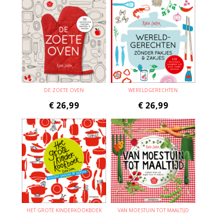
DE ZOETE OVEN
WERELDGERECHTEN
€
26,99
€
26,99
HET GROTE KINDERKOOKBOEK
VAN MOESTUIN TOT MAALTIJD