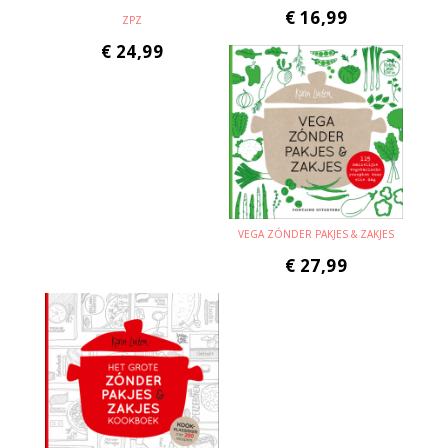
€
16,99
ZPZ
€
24,99
VEGA ZÓNDER PAKJES & ZAKJES
€
27,99