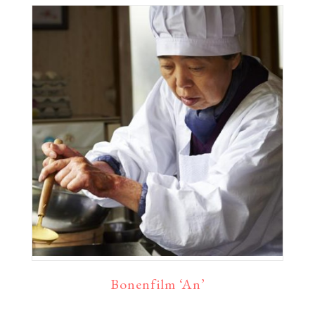
Bonenfilm ‘An’