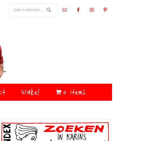
ct
Winkel
0 items
Primaire
Sidebar