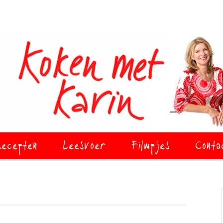
ecepten
Leesvoer
Filmpjes
Conta