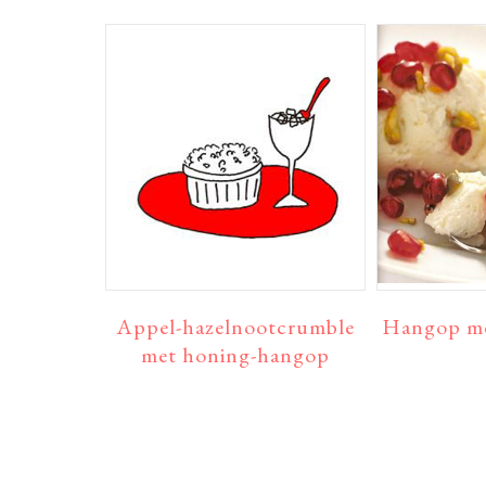
Appel-hazelnootcrumble
Hangop me
met honing-hangop