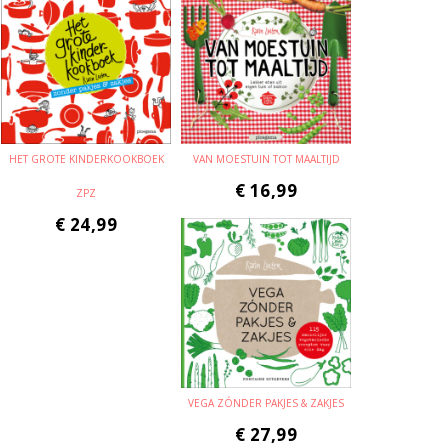
HET GROTE KINDERKOOKBOEK
VAN MOESTUIN TOT MAALTIJD
€
16,99
ZPZ
€
24,99
VEGA ZÓNDER PAKJES & ZAKJES
€
27,99