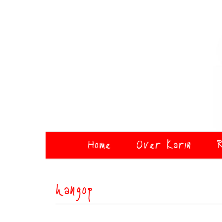
Home
Over Karin
R
hangop