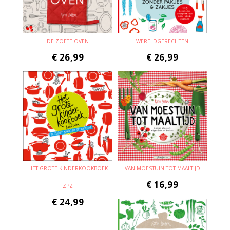
DE ZOETE OVEN
WERELDGERECHTEN
€
26,99
€
26,99
HET GROTE KINDERKOOKBOEK
VAN MOESTUIN TOT MAALTIJD
€
16,99
ZPZ
€
24,99