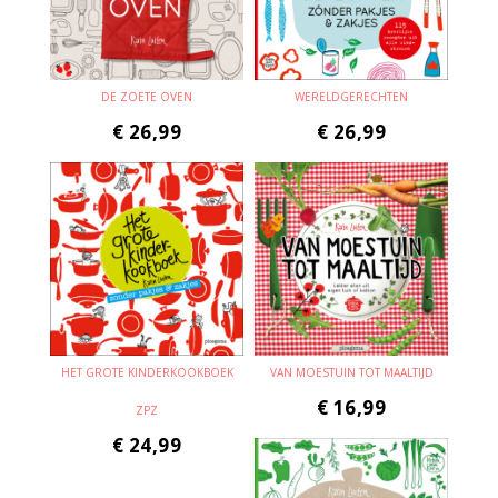
DE ZOETE OVEN
WERELDGERECHTEN
€
26,99
€
26,99
HET GROTE KINDERKOOKBOEK
VAN MOESTUIN TOT MAALTIJD
€
16,99
ZPZ
€
24,99