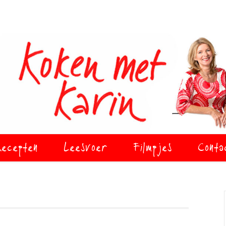
ecepten
Leesvoer
Filmpjes
Conta