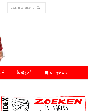
ct
Winkel
0 items
Primaire
Sidebar