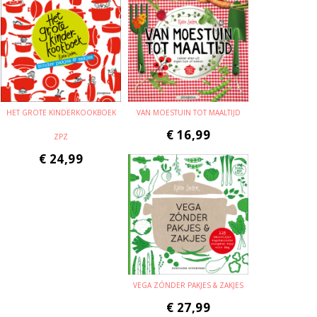
HET GROTE KINDERKOOKBOEK
VAN MOESTUIN TOT MAALTIJD
€
16,99
ZPZ
€
24,99
VEGA ZÓNDER PAKJES & ZAKJES
€
27,99