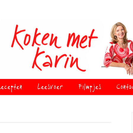
ecepten
Leesvoer
Filmpjes
Conta