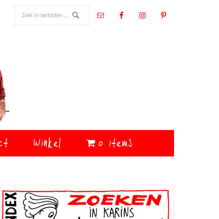
ct
Winkel
0 items
Primaire
Sidebar