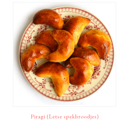
Piragi (Letse spekbroodjes)