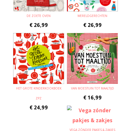
DE ZOETE OVEN
WERELDGERECHTEN
€
26,99
€
26,99
HET GROTE KINDERKOOKBOEK
VAN MOESTUIN TOT MAALTIJD
€
16,99
ZPZ
€
24,99
VEGA ZÓNDER PAKJES & ZAKJES