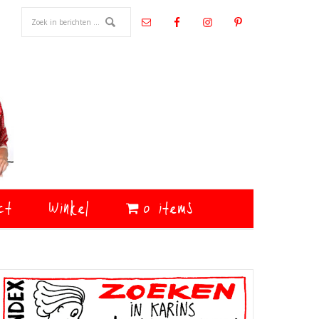
ct
Winkel
0 items
Primaire
Sidebar