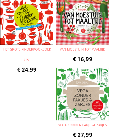
HET GROTE KINDERKOOKBOEK
VAN MOESTUIN TOT MAALTIJD
€
16,99
ZPZ
€
24,99
VEGA ZÓNDER PAKJES & ZAKJES
€
27,99