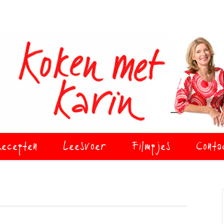
ecepten
Leesvoer
Filmpjes
Conta