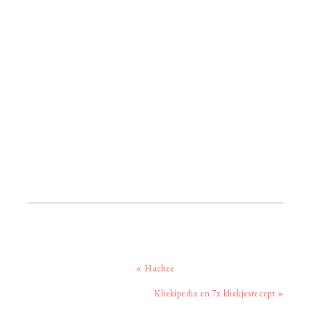
Vorig
« Hachee
bericht:
Volgend
Kliekipedia en 7x kliekjesrecept »
bericht: