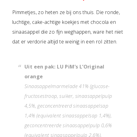
Pimmetjes, zo heten ze bij ons thuis. Die ronde,
luchtige, cake-achtige koekjes met chocola en
sinaasappel die zo fijn weghappen, ware het niet
dat er verdorie altijd te weinig in een rol zitten.
Uit een pak: LU PiM’s L’Original
orange
Sinaasappelmarmelade 41% (glucose-
fructosestroop, suiker, sinaasappelpulp
4,5%, geconcentreerd sinaasappelsap
1,4% (equivalent sinaasappelsap 1,4%),
geconcentreerde sinaasappelpulp 0,6%
(equivalent sinaasappelpulp 2,6%),