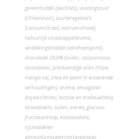
geleermiddel (pectines), voedingszuur
(citroenzuur), zuurteregelaars
(calciumcitraat, natriumcitraat),
natuurlijk sinaasappelaroma,
verdikkingsmiddel (xanthaangom)),
chocolade 24,9% (suiker, cacaomassa,
cacaoboter, plantaardige oliën (illipe,
mango sal, shea en palm in wisselende
verhoudingen), aroma, emulgator
(sojalecithine), lactose en melkeiwitten),
tarwebloem, suiker, eieren, glucose-
fructosestroop, koolzaadolie,
rijsmiddelen
ammoniumwaterstofcarbonaat,