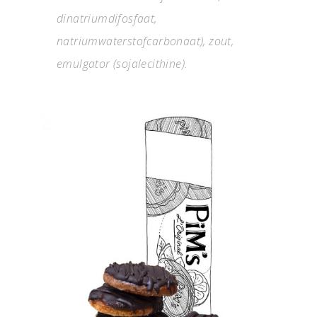
dinatriumdifosfaat,
natriumwaterstofcarbonaat), zout,
emulgator (sojalecithine).