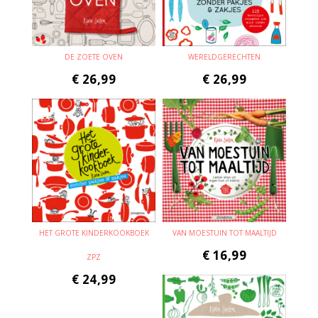
DE ZOETE OVEN
WERELDGERECHTEN
€
26,99
€
26,99
HET GROTE KINDERKOOKBOEK
VAN MOESTUIN TOT MAALTIJD
€
16,99
ZPZ
€
24,99