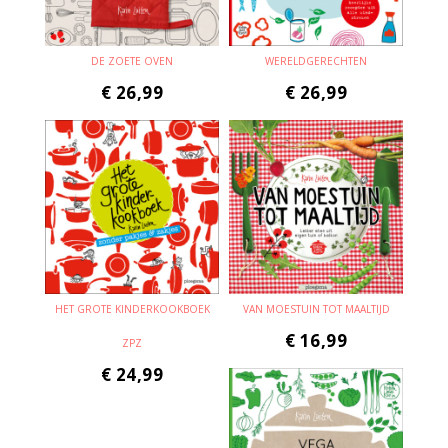
DE ZOETE OVEN
WERELDGERECHTEN
€
26,99
€
26,99
HET GROTE KINDERKOOKBOEK
VAN MOESTUIN TOT MAALTIJD
€
16,99
ZPZ
€
24,99