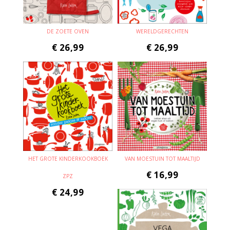
DE ZOETE OVEN
WERELDGERECHTEN
€
26,99
€
26,99
HET GROTE KINDERKOOKBOEK
VAN MOESTUIN TOT MAALTIJD
€
16,99
ZPZ
€
24,99