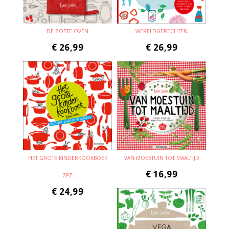
DE ZOETE OVEN
WERELDGERECHTEN
€
26,99
€
26,99
HET GROTE KINDERKOOKBOEK
VAN MOESTUIN TOT MAALTIJD
€
16,99
ZPZ
€
24,99