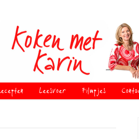
ecepten
Leesvoer
Filmpjes
Conta