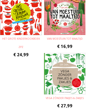
HET GROTE KINDERKOOKBOEK
VAN MOESTUIN TOT MAALTIJD
€
16,99
ZPZ
€
24,99
VEGA ZÓNDER PAKJES & ZAKJES
€
27,99