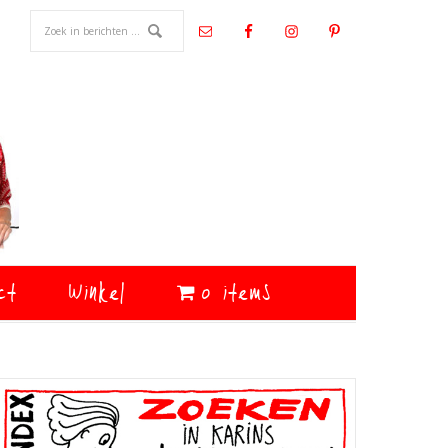
ct
Winkel
0 items
Primaire
Sidebar