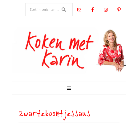
zwarteboontjessaus