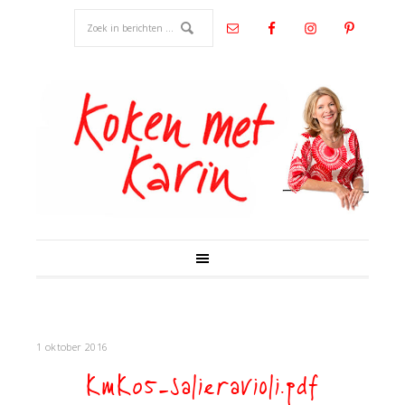
1 oktober 2016
KmK05-salieravioli.pdf