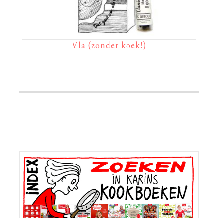
Vla (zonder koek!)
Primaire
Sidebar