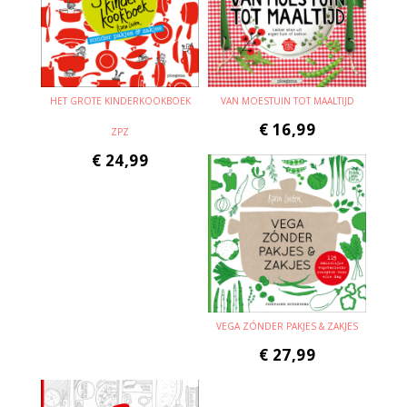
HET GROTE KINDERKOOKBOEK
VAN MOESTUIN TOT MAALTIJD
€
16,99
ZPZ
€
24,99
VEGA ZÓNDER PAKJES & ZAKJES
€
27,99