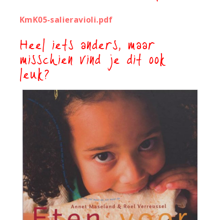
KmK05-salieravioli.pdf
Heel iets anders, maar
misschien vind je dit ook
leuk?