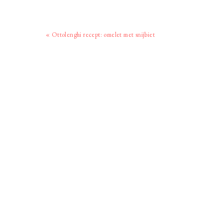
Vorig
« Ottolenghi recept: omelet met snijbiet
bericht: