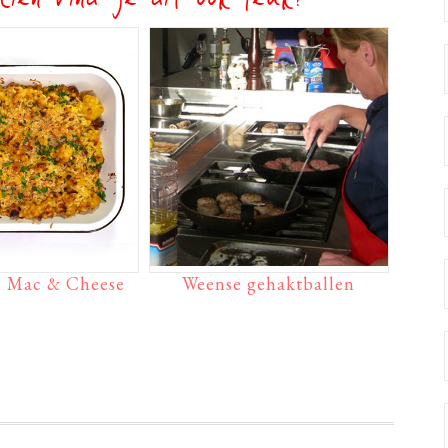
ien vind je dit ook leuk?
 Mac & Cheese
Weense gehaktballen