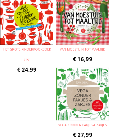
HET GROTE KINDERKOOKBOEK
VAN MOESTUIN TOT MAALTIJD
€
16,99
ZPZ
€
24,99
VEGA ZÓNDER PAKJES & ZAKJES
€
27,99