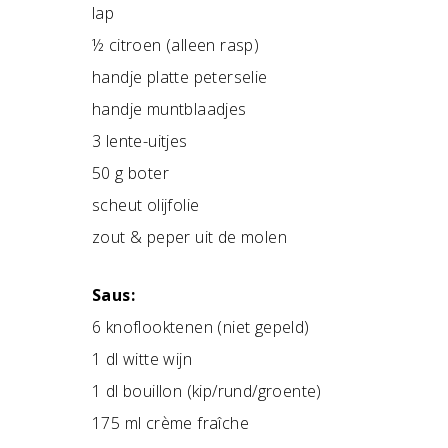
lap
½ citroen (alleen rasp)
handje platte peterselie
handje muntblaadjes
3 lente-uitjes
50 g boter
scheut olijfolie
zout & peper uit de molen
Saus:
6 knoflooktenen (niet gepeld)
1 dl witte wijn
1 dl bouillon (kip/rund/groente)
175 ml crème fraîche