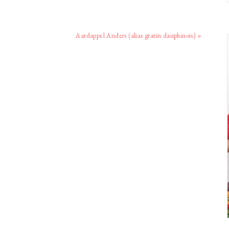
Volgend
Aardappel Anders (alias gratin dauphinois) »
bericht: