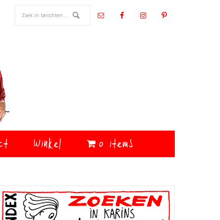
ct
Winkel
0 items
Primaire
Sidebar