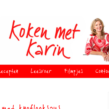
ecepten
Leesvoer
Filmpjes
Conta