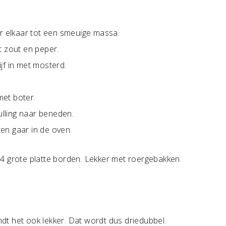
or elkaar tot een smeuïge massa.
t zout en peper.
jf in met mosterd.
et boter.
ulling naar beneden.
ten gaar in de oven.
 4 grote platte borden. Lekker met roergebakken
ndt het ook lekker. Dat wordt dus driedubbel