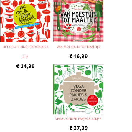
HET GROTE KINDERKOOKBOEK
VAN MOESTUIN TOT MAALTIJD
€
16,99
ZPZ
€
24,99
VEGA ZÓNDER PAKJES & ZAKJES
€
27,99