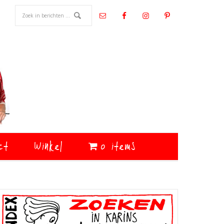
ct
Winkel
0 items
Primaire
Sidebar