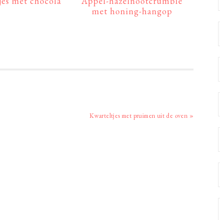
jes met chocola
Appel-hazelnootcrumble
met honing-hangop
Volgend
Kwarteltjes met pruimen uit de oven »
bericht: