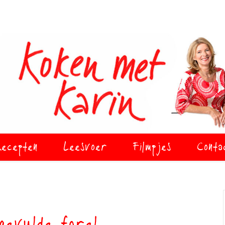
ecepten
Leesvoer
Filmpjes
Conta