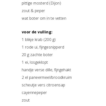
pittige mosterd (Dijon)
zout & peper
wat boter om in te vetten
voor de vulling:
1 blikje krab (200 g)
1 rode ui, fijngesnipperd
20 g zachte boter
1 ei, losgeklopt
handje verse dille, fijngehakt
2 el paneermeel/broodkruim
scheutje vers citroensap
cayennepeper
zout