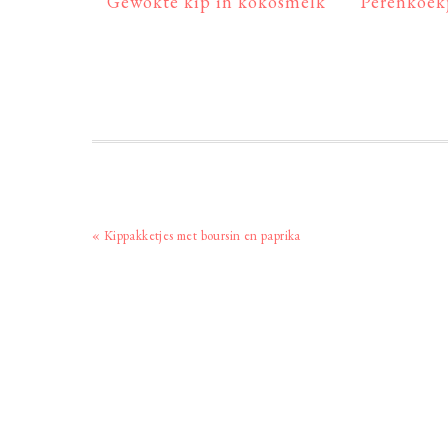
Gewokte kip in kokosmelk
Perenkoek
Vorig
« Kippakketjes met boursin en paprika
bericht: