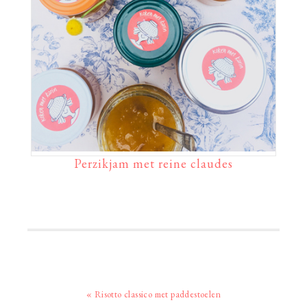
Perzikjam met reine claudes
Vorig
« Risotto classico met paddestoelen