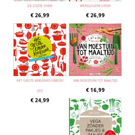
DE ZOETE OVEN
WERELDGERECHTEN
€
26,99
€
26,99
HET GROTE KINDERKOOKBOEK
VAN MOESTUIN TOT MAALTIJD
€
16,99
ZPZ
€
24,99