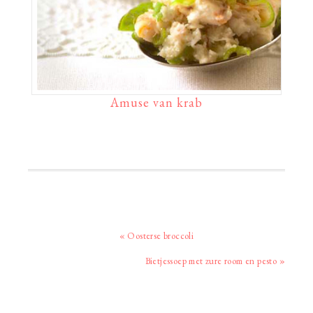
Amuse van krab
Vorig
« Oosterse broccoli
bericht:
Volgend
Bietjessoep met zure room en pesto »
bericht: