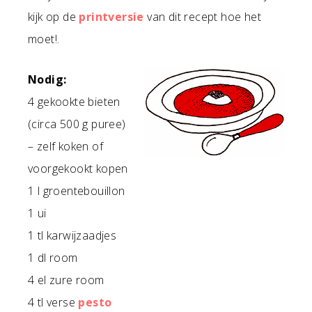
kijk op de
printversie
van dit recept hoe het
moet!.
Nodig:
4 gekookte bieten
(circa 500 g puree)
– zelf koken of
voorgekookt kopen
1 l groentebouillon
1 ui
1 tl karwijzaadjes
1 dl room
4 el zure room
4 tl verse
pesto