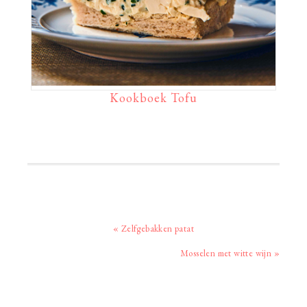
Kookboek Tofu
Vorig
« Zelfgebakken patat
bericht:
Volgend
Mosselen met witte wijn »
bericht: