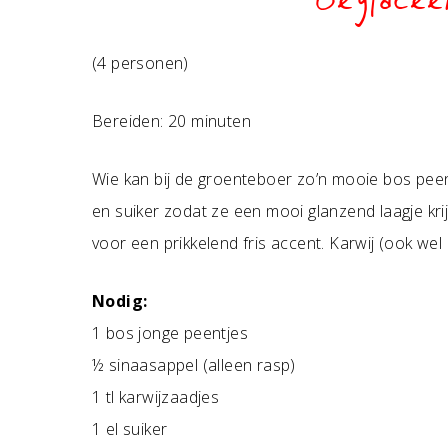
Geglacee
(4 personen)
Bereiden: 20 minuten
Wie kan bij de groenteboer zo’n mooie bos pee
en suiker zodat ze een mooi glanzend laagje kr
voor een prikkelend fris accent. Karwij (ook we
Nodig:
1 bos jonge peentjes
½ sinaasappel (alleen rasp)
1 tl karwijzaadjes
1 el suiker