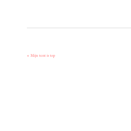
Vorig
« Mijn tent is top
bericht: