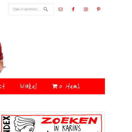
ct
Winkel
0 items
Primaire
Sidebar