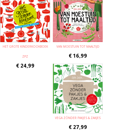
HET GROTE KINDERKOOKBOEK
VAN MOESTUIN TOT MAALTIJD
€
16,99
ZPZ
€
24,99
VEGA ZÓNDER PAKJES & ZAKJES
€
27,99