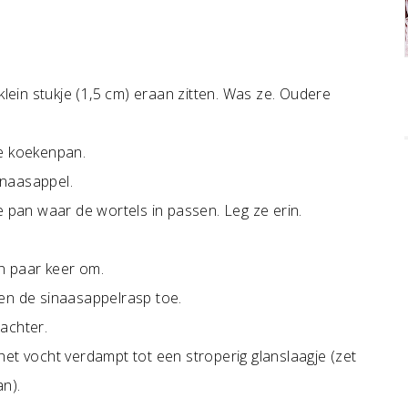
klein stukje (1,5 cm) eraan zitten. Was ze. Oudere
ge koekenpan.
inaasappel.
e pan waar de wortels in passen. Leg ze erin.
n paar keer om.
en de sinaasappelrasp toe.
achter.
het vocht verdampt tot een stroperig glanslaagje (zet
an).