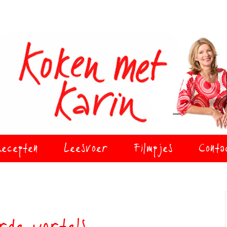
ecepten
Leesvoer
Filmpjes
Conta