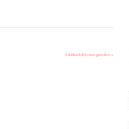
Volgend
Zalmbuideltjes met garnalen »
bericht: