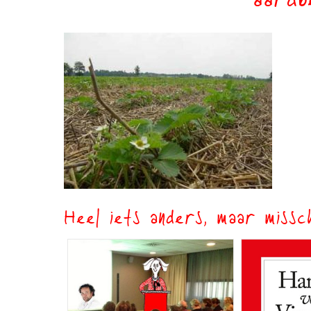
aardb
Heel iets anders, maar missch