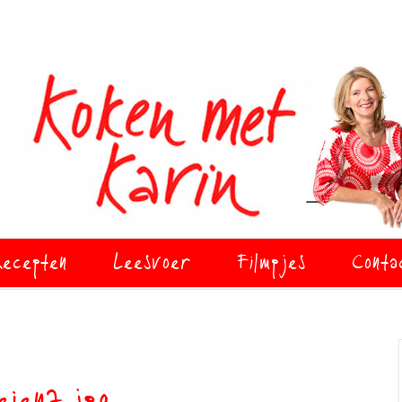
ecepten
Leesvoer
Filmpjes
Conta