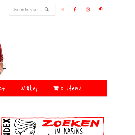
ct
Winkel
0 items
Primaire
Sidebar