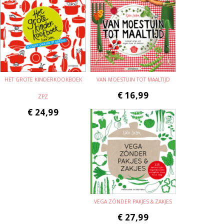
HET GROTE KINDERKOOKBOEK
VAN MOESTUIN TOT MAALTIJD
€
16,99
ZPZ
€
24,99
VEGA ZÓNDER PAKJES & ZAKJES
€
27,99