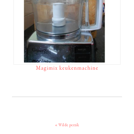
Magimix keukenmachine
Vorig
« Wilde perzik
bericht: