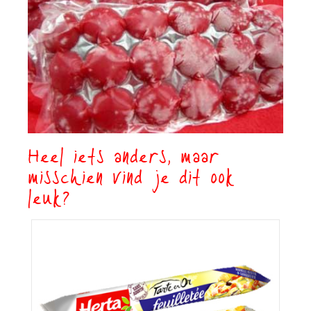
Heel iets anders, maar
misschien vind je dit ook
leuk?