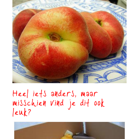
Heel iets anders, maar
misschien vind je dit ook
leuk?