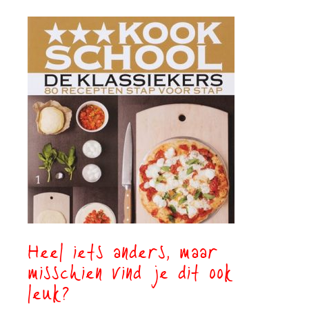
Heel iets anders, maar
misschien vind je dit ook
leuk?