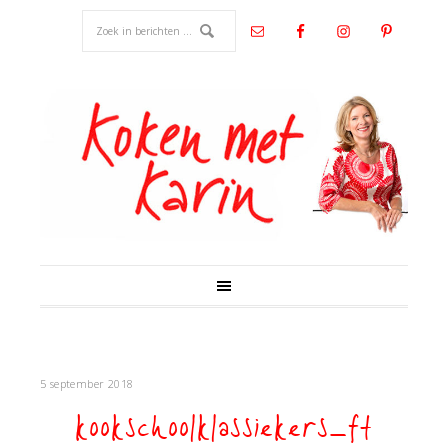
5 september 2018
kookschoolklassiekers_ft