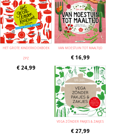
HET GROTE KINDERKOOKBOEK
VAN MOESTUIN TOT MAALTIJD
€
16,99
ZPZ
€
24,99
VEGA ZÓNDER PAKJES & ZAKJES
€
27,99