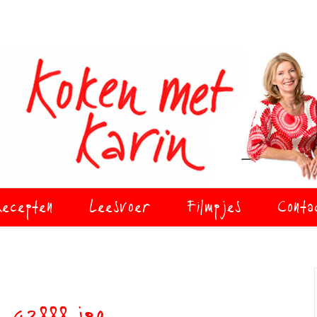
ecepten
Leesvoer
Filmpjes
Conta