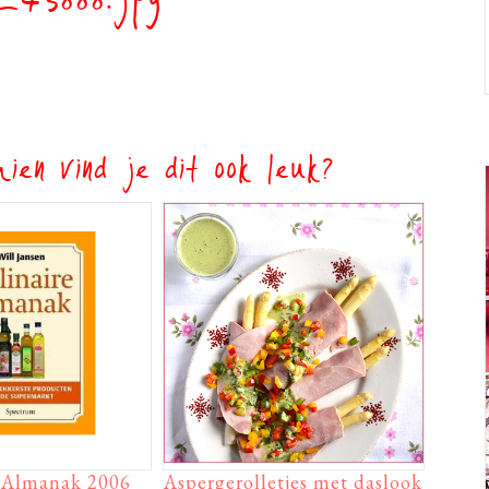
_43888.jpg
ien vind je dit ook leuk?
e Almanak 2006
Aspergerolletjes met daslook