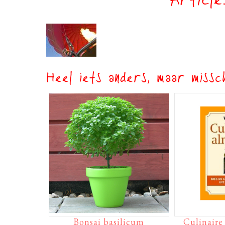
Article
Heel iets anders, maar missch
Bonsai basilicum
Culinair