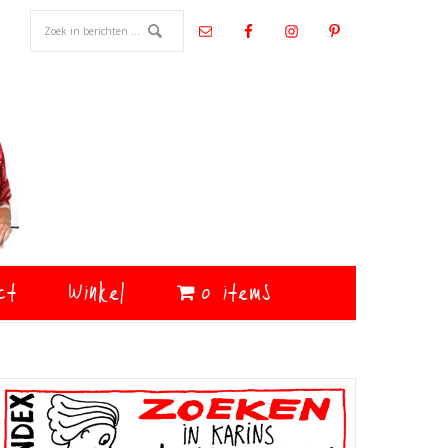
ct
Winkel
0 items
Primaire
Sidebar