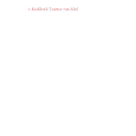
Vorig
« Kookboek Taarten van Abel
bericht: