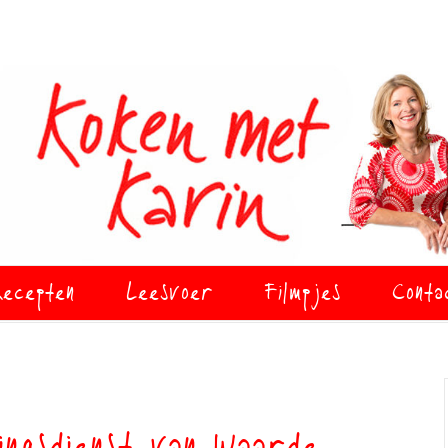
ecepten
Leesvoer
Filmpjes
Conta