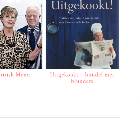
British Menu
Uitgekookt – bundel met
blunders