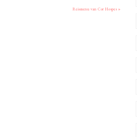
Volgend
Reismenu van Cor Hospes »
bericht: