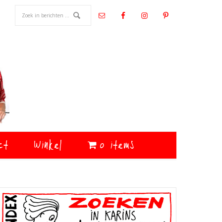
ct
Winkel
0 items
Primaire
Sidebar