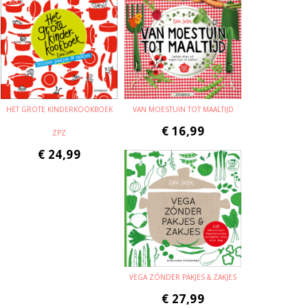
HET GROTE KINDERKOOKBOEK
VAN MOESTUIN TOT MAALTIJD
€
16,99
ZPZ
€
24,99
VEGA ZÓNDER PAKJES & ZAKJES
€
27,99