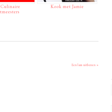
 Culinaire
Kook met Jamie
tmeesters
Volgend
Een lam uitbenen »
bericht: