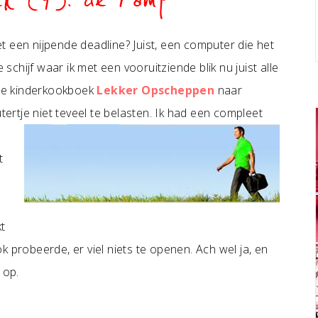
ek (7): de ramp
 een nijpende deadline? Juist, een computer die het
 schijf waar ik met een vooruitziende blik nu juist alle
euwe kinderkookboek
Lekker Opscheppen
naar
rtje niet teveel te belasten.
Ik had een compleet
t
t
 probeerde, er viel niets te openen. Ach wel ja, en
 op.