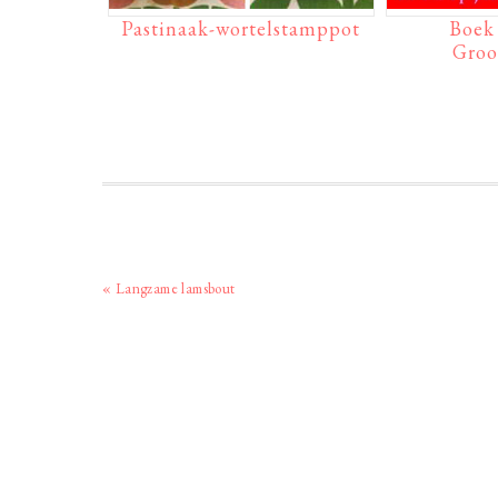
Pastinaak-wortelstamppot
Boek
Groo
Vorig
« Langzame lamsbout
bericht: