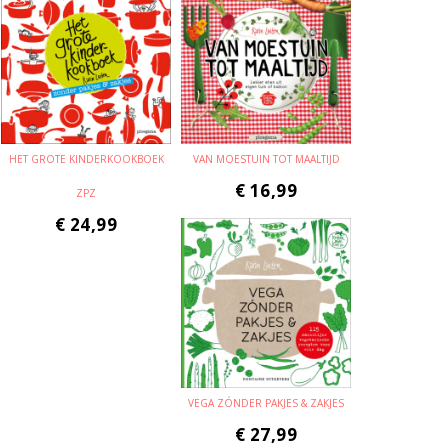
HET GROTE KINDERKOOKBOEK
VAN MOESTUIN TOT MAALTIJD
€
16,99
ZPZ
€
24,99
VEGA ZÓNDER PAKJES & ZAKJES
€
27,99