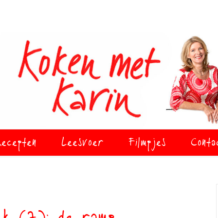
ecepten
Leesvoer
Filmpjes
Conta