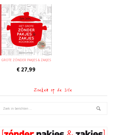
GROTE ZÓNDER PAKJES & ZAKJES
€
27,99
Zoeken op de site