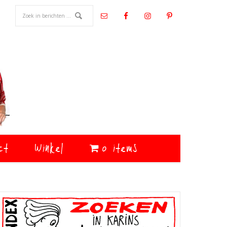
ct
Winkel
0 items
Primaire
Sidebar