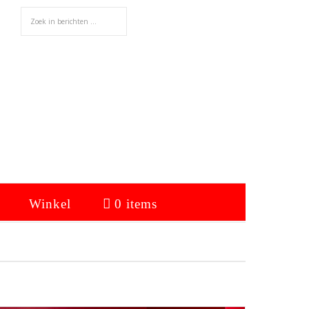
Winkel
0 items
Primaire
Sidebar